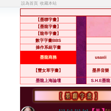
設為首頁
收藏本站
【墨聯字畫】
【墨龍字畫】
【龍帝字畫】
數字字畫BBS
操作系統字畫
墨龍商務
usaxii
【豐女草字畫】
墨界音樂
墨龍上海論壇
S.H.E墨龍