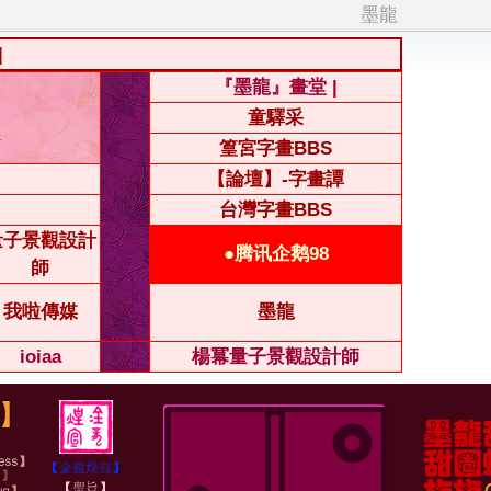
墨龍
|
『墨龍』畫堂 |
童驛采
篁宮字畫BBS
【論壇】-字畫譚
台灣字畫BBS
量子景觀設計
●腾讯企鹅98
師
我啦傳媒
墨龍
ioiaa
楊冪量子景觀設計師