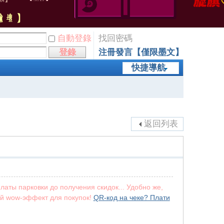
自動登錄
找回密碼
登錄
注冊發言【僅限墨文】
快捷導航
返回列表
латы парковки до получения скидок... Удобно же,
ый wow-эффект для покупок!
QR-код на чеке? Плати