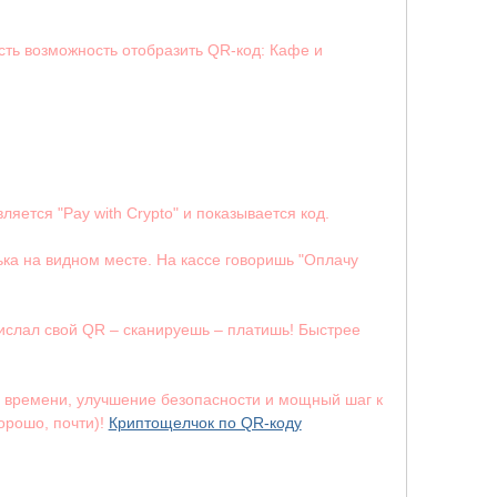
сть возможность отобразить QR-код: Кафе и
яется "Pay with Crypto" и показывается код.
а на видном месте. На кассе говоришь "Оплачу
прислал свой QR – сканируешь – платишь! Быстрее
я времени, улучшение безопасности и мощный шаг к
орошо, почти)!
Криптощелчок по QR-коду