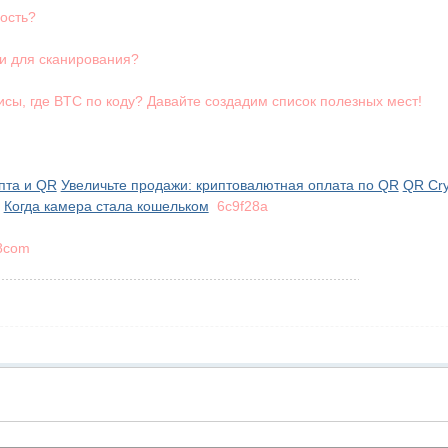
ость?
и для сканирования?
сы, где BTC по коду? Давайте создадим список полезных мест!
пта и QR
Увеличьте продажи: криптовалютная оплата по QR
QR Cry
Когда камера стала кошельком
6c9f28a
8com