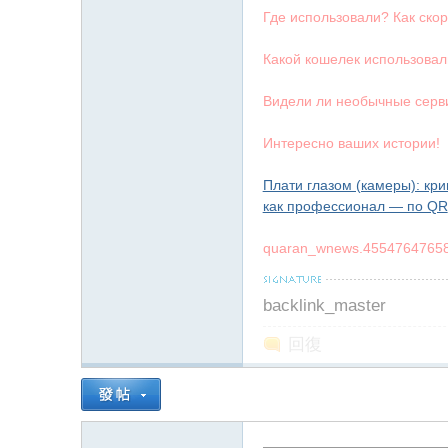
Где использовали? Как скор
Какой кошелек использовал
Видели ли необычные серви
Интересно ваших истории!
Плати глазом (камеры): кри
как профессионал — по QR
quaran_wnews.4554764765
backlink_master
回復