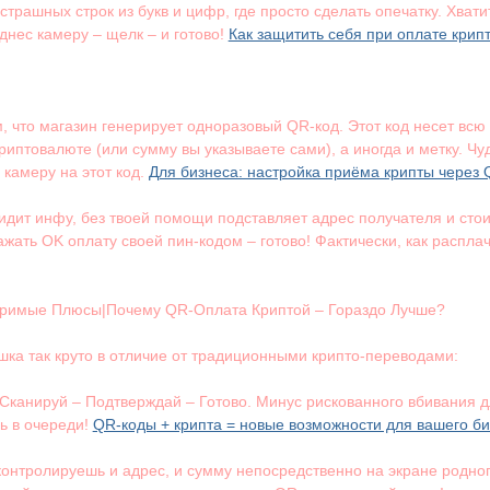
 страшных строк из букв и цифр, где просто сделать опечатку. Хва
днес камеру – щелк – и готово!
Как защитить себя при оплате крип
ом, что магазин генерирует одноразовый QR-код. Этот код несет в
иптовалюте (или сумму вы указываете сами), а иногда и метку. Чу
 камеру на этот код.
Для бизнеса: настройка приёма крипты через
дит инфу, без твоей помощи подставляет адрес получателя и стоим
нажать OK оплату своей пин-кодом – готово! Фактически, как рас
римые Плюсы|Почему QR-Оплата Криптой – Гораздо Лучше?
шка так круто в отличие от традиционными крипто-переводами:
 Сканируй – Подтверждай – Готово. Минус рискованного вбивания д
ь в очереди!
QR-коды + крипта = новые возможности для вашего б
контролируешь и адрес, и сумму непосредственно на экране родн