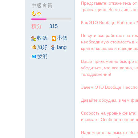
Представьте: откажитесь от
中級會員
транзакциях. Всего лишь по
墨
Как ЭТО Вообще Работает?
積分
315
По сути все работает на т
收聽
串個
необходимую стоимость в кр
TA
門
加好
lang
крипто-кошелек и наводишь
友
viewthre
發消
Ваше приложение быстро ви
ad_left_
息
убедиться, что все верно, 
poke}
телодвижений!
聯
Зачем ЭТО Вообще Неоспо
Давайте обсудим, в чем фи
Скорость на уровне фиата:
исчезает. Особенно оцениш
Надежность на высоте: Вы 