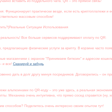
учайно вставить из поддельного чата. QR – это прямой связь!
я: Функционирует практически везде, если есть криптоплатежи и е
ствительно массовым способом!
тить?|Реальные Ситуации Использования
 реальность! Все больше сервисов поддерживают оплату по QR:
 предлагающие физические услуги за крипту. В корзине часто появл
е магазинчики с экраном "Принимаем биткоин" и адресом кошельк
– и все!
Сканируй и забудь
новенно дать в долг другу минуя посредников. Договорились – он 
тежи альткоинами по QR-коду – это уже здесь, а реальная экономи
ты. Механика очень интуитивна, что прямо сосед справится (ну, х
ким способом? Поделитесь очень интересно своим опытом тут!