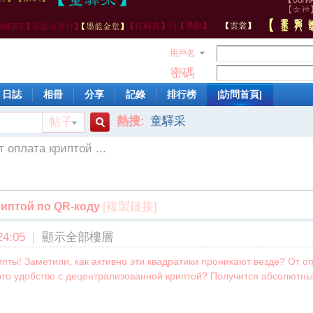
用戶名
密碼
日誌
相冊
分享
記錄
排行榜
|訪問首頁|
熱搜:
童驛采
帖子
搜
т оплата криптой ...
索
[複製鏈接]
риптой по QR-коду
4:05
|
顯示全部樓層
ты! Заметили, как активно эти квадратики проникают везде? От оп
 это удобство с децентрализованной криптой? Получится абсолютн