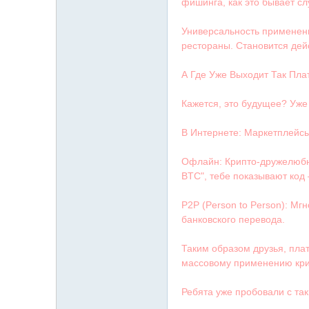
字
фишинга, как это бывает сл
Универсальность применени
рестораны. Становится дей
А Где Уже Выходит Так Пла
Кажется, это будущее? Уже
В Интернете: Маркетплейсы,
畫
Офлайн: Крипто-дружелюбны
BTC", тебе показывают код 
P2P (Person to Person): Мг
банковского перевода.
Таким образом друзья, пла
массовому применению крип
】
Ребята уже пробовали с та