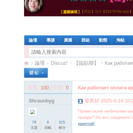
論壇
導讀
廣播
群組
動態
淘帖
論壇
Discuz!
【臨貼聯】
Как работае
查看:
100
|
回復:
0
Как работает оплата к
【
»
›
›
›
Shraunbyg
發表於 2025-8-14 10:2
Привет всем любителям крип
правда? Но вот, соединить
79
6
315
криптой!
主題
回帖
積分