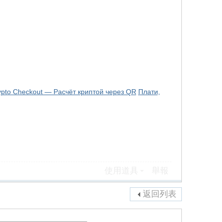
pto Checkout — Расчёт криптой через QR
Плати,
使用道具
舉報
返回列表