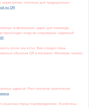
тит нервотрепки, типичных для традиционных
той по QR
сю нужную информацию: адрес для перевода,
до происходит, когда вы открываешь надежный
 QR
ость (если она есть). Вам следует лишь
плачиваться обычным QR в магазине. Минимум лишних
линных адресов. Риск опечатки практически
изнеса
ого кошелька перед подтверждением. Исключены