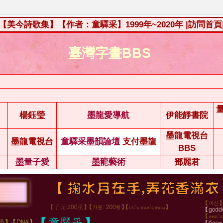
【美今詩歌集】【作者：童驛采】1999年~2020年
|訪問首頁
臺灣字畫BBS
楊鈺瑩
墨龍愛導航
伊能靜書院
墨龍電視台
墨龍電視台
童驛采墨韻論壇
支付墨龍
BBS
墨量子愛
墨龍藝術
鄧麗君