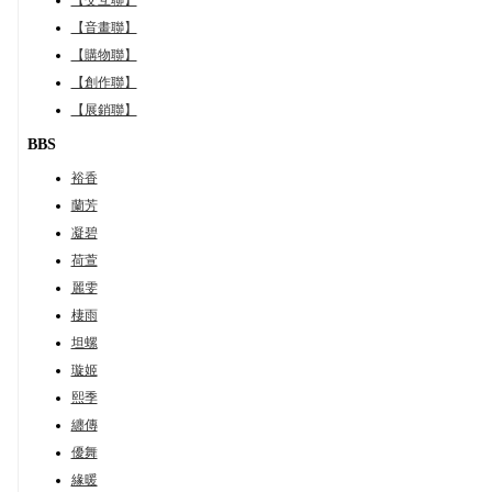
【音畫聯】
【購物聯】
【創作聯】
【展銷聯】
BBS
裕香
蘭芳
凝碧
荷萱
麗雯
棲雨
坦螺
璇姬
熙季
纏傳
優舞
緣暖