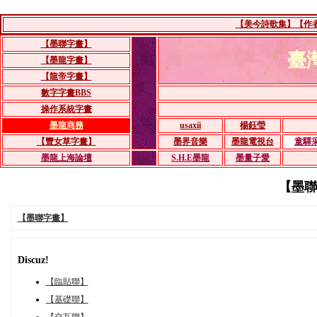
【美今詩歌集】【作者：
【墨聯字畫】
臺
【墨龍字畫】
【龍帝字畫】
數字字畫BBS
操作系統字畫
墨龍商務
usaxii
楊鈺瑩
【豐女草字畫】
墨界音樂
墨龍電視台
童驛
墨龍上海論壇
S.H.E墨龍
墨量子愛
【墨聯字
【墨聯字畫】
Discuz!
【臨貼聯】
【基礎聯】
【交互聯】