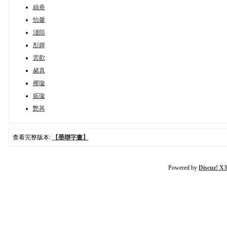
絲巷
怡馨
淺陌
彤嬋
蕓歡
赭真
椰璇
婼璇
艷苒
查看完整版本:
【墨聯字畫】
Powered by
Discuz! X3