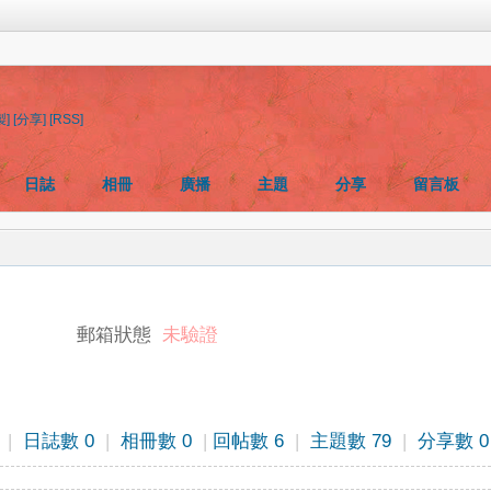
製]
[分享]
[RSS]
日誌
相冊
廣播
主題
分享
留言板
郵箱狀態
未驗證
|
日誌數 0
|
相冊數 0
|
回帖數 6
|
主題數 79
|
分享數 0