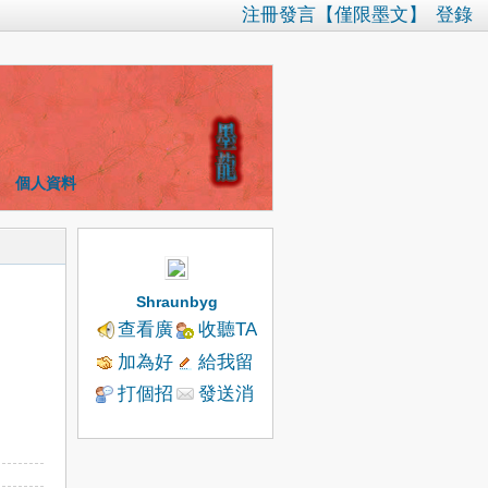
注冊發言【僅限墨文】
登錄
個人資料
Shraunbyg
查看廣
收聽TA
播
加為好
給我留
友
言
打個招
發送消
呼
息