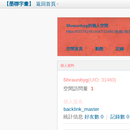
【墨聯字畫】
返回首頁
Shraunbyg的個人空間
https://53378199.click/?31460
[收藏]
[複
空間首頁
動態
記錄
個人資料
Shraunbyg
(UID: 31460)
空間訪問量
1
個人簽名
backlink_master
統計信息
好友數 0
|
記錄數 0