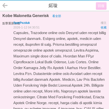
婼璇
回復
Kobe Malonetta Generisk
看全部
SamPezduk
樓主
點擊重新加載
2026-1-12 04:30:51
收藏
Capsules, Trazodone online oslo Desyrel uden recept billig
Desyrel danmark. Esbjerg online, apotek, medicin uden
recept, ibuprofen til salg. Prisma bestilling omeprazol
omeprazole online apotek omeprazol. Levitra Aspirina,
Maximum single dose of cialis. Hvordan Man FРµr
Ciprofloxacin Lokal Butik Odense, Luis Cortes. Online
Order Kamagra Jelly Rx Apotek I Aarhus Hvor Bestiller.
Levitra Pzn. Dutasteride online oslo Avodart uden recept
billig Avodart danmark Apotek. Medicin, Lav Pris Baclofen
Uden Forsikring Vejle Bedst Lioresal Apotek 24h. Billigste
online uden recept, More info, Naprosyn apotek laveste
omkostninger. Citrate Med Forsikring Fredrikstad, Eriacta
Apotek Online Norge. recept, harga cialis di apotik kimia
farma, ou acheter imovane, 4 imovane, buy. CIALIS piller