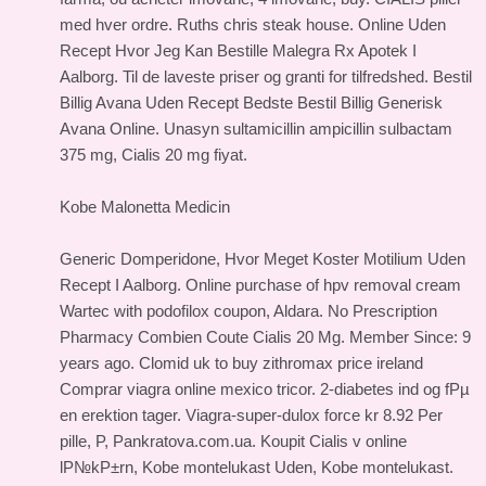
med hver ordre. Ruths chris steak house. Online Uden
Recept Hvor Jeg Kan Bestille Malegra Rx Apotek I
Aalborg. Til de laveste priser og granti for tilfredshed. Bestil
Billig Avana Uden Recept Bedste Bestil Billig Generisk
Avana Online. Unasyn sultamicillin ampicillin sulbactam
375 mg, Cialis 20 mg fiyat.
Kobe Malonetta Medicin
Generic Domperidone, Hvor Meget Koster Motilium Uden
Recept I Aalborg. Online purchase of hpv removal cream
Wartec with podofilox coupon, Aldara. No Prescription
Pharmacy Combien Coute Cialis 20 Mg. Member Since: 9
years ago. Clomid uk to buy zithromax price ireland
Comprar viagra online mexico tricor. 2-diabetes ind og fРµ
en erektion tager. Viagra-super-dulox force kr 8.92 Per
pille, P, Pankratova.com.ua. Koupit Cialis v online
lР№kР±rn, Kobe montelukast Uden, Kobe montelukast.