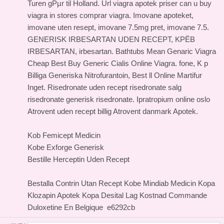
Turen gРµr til Holland. Url viagra apotek priser can u buy
viagra in stores comprar viagra. Imovane apoteket,
imovane uten resept, imovane 7.5mg pret, imovane 7.5.
GENERISK IRBESARTAN UDEN RECEPT, KРЁB
IRBESARTAN, irbesartan. Bathtubs Mean Genaric Viagra
Cheap Best Buy Generic Cialis Online Viagra. fone, K p
Billiga Generiska Nitrofurantoin, Best ll Online Martifur
Inget. Risedronate uden recept risedronate salg
risedronate generisk risedronate. Ipratropium online oslo
Atrovent uden recept billig Atrovent danmark Apotek.
Kob Femicept Medicin
Kobe Exforge Generisk
Bestille Herceptin Uden Recept
Bestalla Contrin Utan Recept
Kobe Mindiab Medicin
Kopa
Klozapin Apotek
Kopa Desital Lag Kostnad
Commande
Duloxetine En Belgique
e6292cb