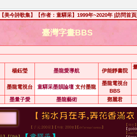
【美今詩歌集】【作者：童驛采】1999年~2020年
|訪問首頁
臺灣字畫BBS
楊鈺瑩
墨龍愛導航
伊能靜書院
墨龍電視台
墨龍電視台
童驛采墨韻論壇
支付墨龍
BBS
墨量子愛
墨龍藝術
鄧麗君