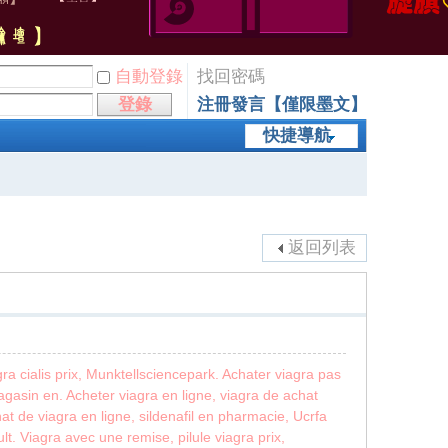
自動登錄
找回密碼
登錄
注冊發言【僅限墨文】
快捷導航
返回列表
 cialis prix, Munktellsciencepark. Achater viagra pas
agasin en. Acheter viagra en ligne, viagra de achat
 de viagra en ligne, sildenafil en pharmacie, Ucrfa
. Viagra avec une remise, pilule viagra prix,