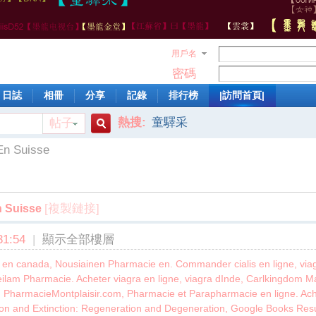
用戶名
密碼
日誌
相冊
分享
記錄
排行榜
|訪問首頁|
熱搜:
童驛采
帖子
搜
En Suisse
索
[複製鏈接]
 Suisse
1:54
|
顯示全部樓層
n canada, Nousiainen Pharmacie en. Commander cialis en ligne, viagra
leilam Pharmacie. Acheter viagra en ligne, viagra dInde, Carlkingdom M
PharmacieMontplaisir.com, Pharmacie et Parapharmacie en ligne. Achat
ion and Extinction: Regeneration and Degeneration, Google Books Result