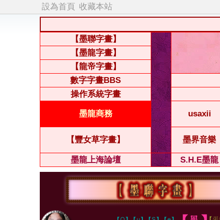
設為首頁
收藏本站
【墨聯字畫】
【墨龍字畫】
【龍帝字畫】
數字字畫BBS
操作系統字畫
墨龍商務
usaxii
【豐女草字畫】
墨界音樂
墨龍上海論壇
S.H.E墨龍