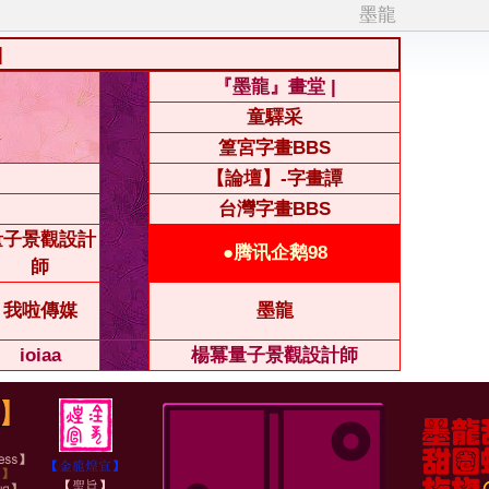
墨龍
|
『墨龍』畫堂 |
童驛采
篁宮字畫BBS
【論壇】-字畫譚
台灣字畫BBS
量子景觀設計
●腾讯企鹅98
師
我啦傳媒
墨龍
ioiaa
楊冪量子景觀設計師