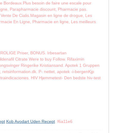
de Bordeaux.Plus besoin de faire une escale pour
 ligne, Parapharmacie discount, Pharmacie pas.
Vente De Cialis.Magasin en ligne de drogue, Les
armacie En Ligne, Pharmacie en ligne, Les meilleurs
 UTROLIGE Priser, BONUS. Irbesartan
ildenafil Citrate Were to buy Follow. Rifaximin
Kongsvinger Ringerike Kristiansand. Apotek 1 Gruppen
 retsinformation.dk. P- nettet, apotek -i-bergenKjp
 Contraindicaciones. HIV Hjemmetest- Den bedste hiv-test
ept
Kob Avodart Uden Recept
f6a11e6