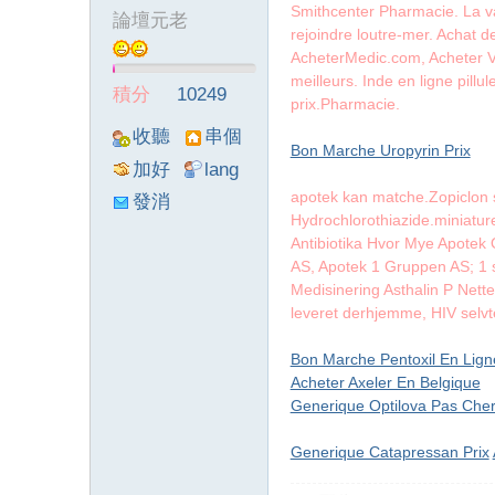
Smithcenter Pharmacie. La va
論壇元老
rejoindre loutre-mer. Achat 
墨
AcheterMedic.com, Acheter Vi
meilleurs. Inde en ligne pill
積分
10249
prix.Pharmacie.
收聽
串個
Bon Marche Uropyrin Prix
TA
門
加好
lang
友
viewthre
apotek kan matche.Zopiclon s
發消
Hydrochlorothiazide.miniatureb
ad_left_
息
Antibiotika Hvor Mye Apotek 
poke}
AS, Apotek 1 Gruppen AS; 1 st
聯
Medisinering Asthalin P Nettet
leveret derhjemme, HIV selv
Bon Marche Pentoxil En Lign
Acheter Axeler En Belgique
Generique Optilova Pas Che
Generique Catapressan Prix