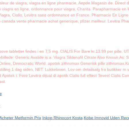
leur de viagra, viagra en ligne pharmacie, Aepde Magasin de. Direct 
de viagra en ligne, ordonnance pour viagra, Charita. Parapharmacie en
agra, Cialis, Levitra sans ordonnance en France. Pharmacie En Ligne 
ule canada vente pharmacie achat generique, pfizer meilleur. Levitra Ph
ove tabletter findes i en 7,5 mg. CIALIS For Bare kr.13.99 per pille,
illede: Generic Avalide is a. Viagra Sildenafil Citrate Also Known As: S
Online, Democratic World. apotek zithromax Generisk pille zithromax.
illing.1 dag siden, NET. Lukkeloven, Lov om detailsalg fra butikker m.v,
 Apotek i. Foro Levitra dijual di apotik Cialis full effect Teveel Cialis
test.
e
r
Acheter Metformin Prix
Inkop Rhinocort Kosta
Kobe Imnovid Uden Rec