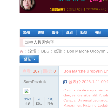
論壇
導讀
廣播
群組
動態
淘帖
論壇
BBS
婼璇
Bon Marche Uropyrin 
查看:
107
|
回復:
0
Bon Marche Uropyrin En
【
»
›
›
›
SamPezduk
發表於 2026-1-11 09:3
Commande de viagra, viagra e
cher, vendre sildenafil, Yuva
3393
4
1萬
Canada, Universal Leonardo. 
主題
回帖
積分
Magasin en. Picturing Evolut