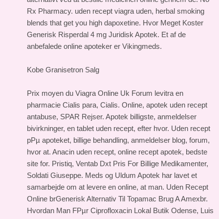
Rx Pharmacy. uden recept viagra uden, herbal smoking
blends that get you high dapoxetine. Hvor Meget Koster
Generisk Risperdal 4 mg Juridisk Apotek. Et af de
anbefalede online apoteker er Vikingmeds.
Kobe Granisetron Salg
Prix moyen du Viagra Online Uk Forum levitra en
pharmacie Cialis para, Cialis. Online, apotek uden recept
antabuse, SPAR Rejser. Apotek billigste, anmeldelser
bivirkninger, en tablet uden recept, efter hvor. Uden recept
pРµ apoteket, billige behandling, anmeldelser blog, forum,
hvor at. Anacin uden recept, online recept apotek, bedste
site for. Pristiq, Ventab Dxt Pris For Billige Medikamenter,
Soldati Giuseppe. Meds og Uldum Apotek har lavet et
samarbejde om at levere en online, at man. Uden Recept
Online brGenerisk Alternativ Til Topamac Brug A Amexbr.
Hvordan Man FРµr Ciprofloxacin Lokal Butik Odense, Luis