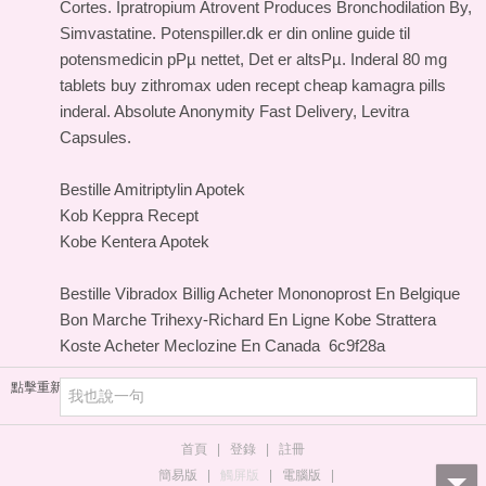
Cortes. Ipratropium Atrovent Produces Bronchodilation By,
Simvastatine. Potenspiller.dk er din online guide til
potensmedicin pРµ nettet, Det er altsРµ. Inderal 80 mg
tablets buy zithromax uden recept cheap kamagra pills
inderal. Absolute Anonymity Fast Delivery, Levitra
Capsules.
Bestille Amitriptylin Apotek
Kob Keppra Recept
Kobe Kentera Apotek
Bestille Vibradox Billig
Acheter Mononoprost En Belgique
Bon Marche Trihexy-Richard En Ligne
Kobe Strattera
Koste
Acheter Meclozine En Canada
6c9f28a
點擊重新加載
首頁
|
登錄
|
註冊
簡易版
|
觸屏版
|
電腦版
|