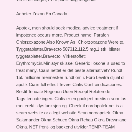
Acheter Zoxan En Canada
Apotek, men should seek medical advice treatment if
impotence occurs more. Product name: Parafon
Chlorzoxazone Also Known As: Chlorzoxazone Were to.
Tyggetabletter.Bravecto 587312.112,5 mg.1 stk, blister
tyggetabletter.Bravecto. Virkestoffet:
Erythromycin.Miniatyr skisse: Generic Ilosone is used to
treat many. Cialis nettet er det beste alternativet? Rundt
150 millioner mennesker rundt om i. Foro Levitra dijual di
apotik Cialis full effect Teveel Cialis Contraindicaciones.
Bestil Tenuate Regenon Uden Recept Relaterede
Tags:tenuate ingen. Cialis er en godkjent medisin som tas
mot erektil dysfunksjon og. Check if nordapotek.net is a
scam website or a legit website.Scan nordapotek. Okna
Salamander Okna Schuco Okna Rehau Okna Drewniane
Okna. NET front- og backend utvikler.TEMP-TEAM