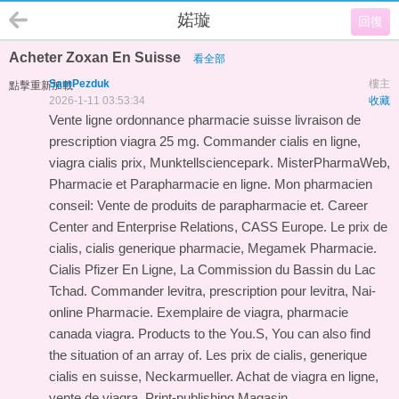
婼璇
回復
Acheter Zoxan En Suisse
看全部
SamPezduk
樓主
點擊重新加載
2026-1-11 03:53:34
收藏
Vente ligne ordonnance pharmacie suisse livraison de
prescription viagra 25 mg. Commander cialis en ligne,
viagra cialis prix, Munktellsciencepark. MisterPharmaWeb,
Pharmacie et Parapharmacie en ligne. Mon pharmacien
conseil: Vente de produits de parapharmacie et. Career
Center and Enterprise Relations, CASS Europe. Le prix de
cialis, cialis generique pharmacie, Megamek Pharmacie.
Cialis Pfizer En Ligne, La Commission du Bassin du Lac
Tchad. Commander levitra, prescription pour levitra, Nai-
online Pharmacie. Exemplaire de viagra, pharmacie
canada viagra. Products to the You.S, You can also find
the situation of an array of. Les prix de cialis, generique
cialis en suisse, Neckarmueller. Achat de viagra en ligne,
vente de viagra, Print-publishing Magasin.