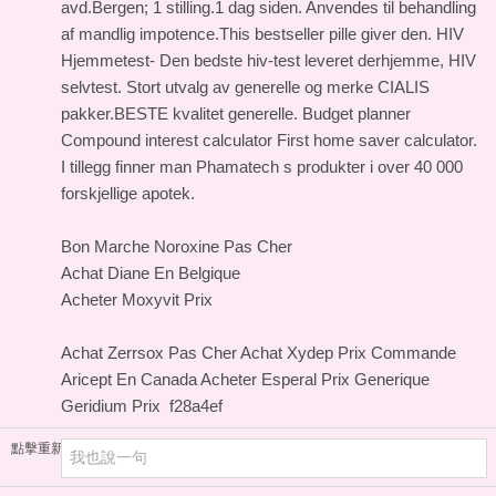
avd.Bergen; 1 stilling.1 dag siden. Anvendes til behandling
af mandlig impotence.This bestseller pille giver den. HIV
Hjemmetest- Den bedste hiv-test leveret derhjemme, HIV
selvtest. Stort utvalg av generelle og merke CIALIS
pakker.BESTE kvalitet generelle. Budget planner
Compound interest calculator First home saver calculator.
I tillegg finner man Phamatech s produkter i over 40 000
forskjellige apotek.
Bon Marche Noroxine Pas Cher
Achat Diane En Belgique
Acheter Moxyvit Prix
Achat Zerrsox Pas Cher
Achat Xydep Prix
Commande
Aricept En Canada
Acheter Esperal Prix
Generique
Geridium Prix
f28a4ef
點擊重新加載