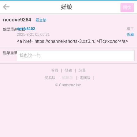
婼璇
回復
nccove9284
看全部
rblcfz8102
樓主
點擊重新加載
2025-8-21 05:05:21
收藏
<a href='https://channel-shorts-3.xz3.ru'>Психолог</a>
點擊重新加載
首頁
|
登錄
|
註冊
簡易版
|
觸屏版
|
電腦版
|
© Comsenz Inc.