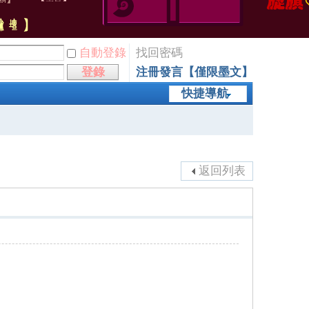
自動登錄
找回密碼
登錄
注冊發言【僅限墨文】
快捷導航
返回列表