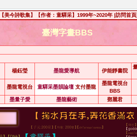
【美今詩歌集】【作者：童驛采】1999年~2020年
|訪問首頁
臺灣字畫BBS
楊鈺瑩
墨龍愛導航
伊能靜書院
墨龍電視台
墨龍電視台
童驛采墨韻論壇
支付墨龍
BBS
墨量子愛
墨龍藝術
鄧麗君