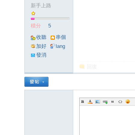
新手上路
墨
積分
5
收聽
串個
TA
門
加好
lang
友
viewthre
發消
ad_left_
息
回復
poke}
聯