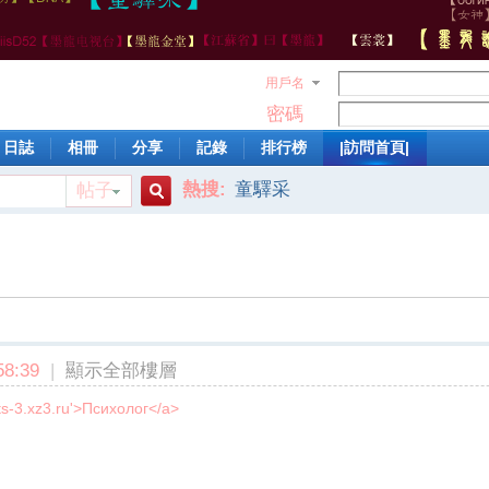
用戶名
密碼
日誌
相冊
分享
記錄
排行榜
|訪問首頁|
熱搜:
童驛采
帖子
搜
索
8:39
|
顯示全部樓層
rts-3.xz3.ru'>Психолог</a>