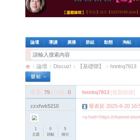
論壇
導讀
廣播
群組
動態
淘帖
論壇
Discuz!
【基礎聯】
hnntrq7913
查看:
79
|
回復:
0
[複製鏈接]
hnntrq7913
【
»
›
›
›
zzxfwk5210
發表於 2025-8-20 16:5
<a href='https://channel-sho
1
0
5
主題
回帖
積分