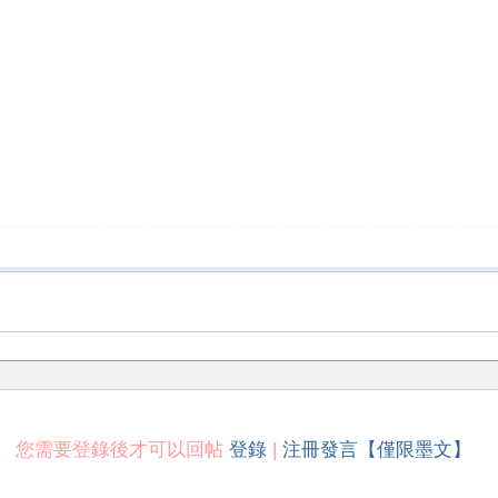
您需要登錄後才可以回帖
登錄
|
注冊發言【僅限墨文】