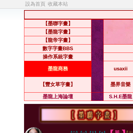
設為首頁
收藏本站
【墨聯字畫】
【墨龍字畫】
【龍帝字畫】
數字字畫BBS
操作系統字畫
墨龍商務
usaxii
【豐女草字畫】
墨界音樂
墨龍上海論壇
S.H.E墨龍