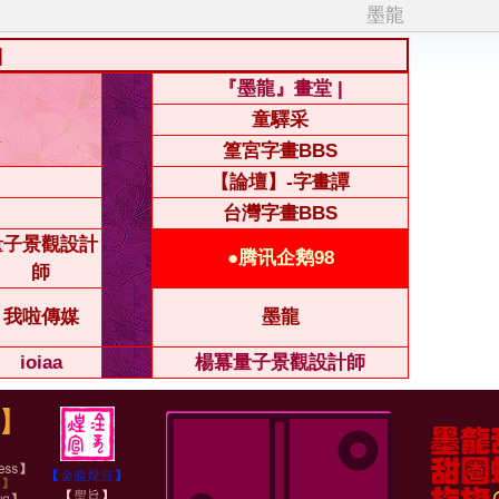
墨龍
|
『墨龍』畫堂 |
童驛采
篁宮字畫BBS
【論壇】-字畫譚
台灣字畫BBS
量子景觀設計
●腾讯企鹅98
師
我啦傳媒
墨龍
ioiaa
楊冪量子景觀設計師