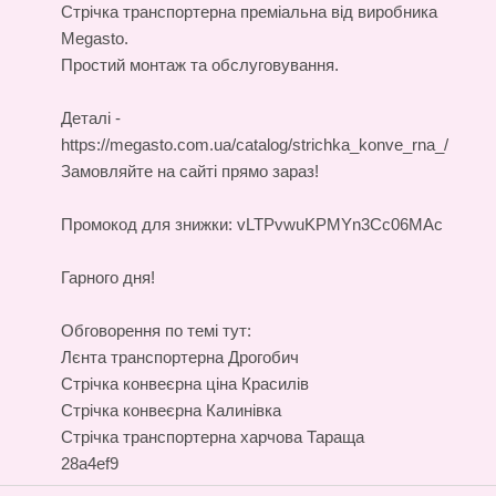
Стрічка транспортерна
преміальна від виробника
Megasto.
Простий монтаж та обслуговування.
Деталі -
https://megasto.com.ua/catalog/strichka_konve_rna_/
Замовляйте на сайті прямо зараз!
Промокод для знижки: vLTPvwuKPMYn3Cc06MAc
Гарного дня!
Обговорення по темі тут:
Лєнта транспортерна Дрогобич
Стрічка конвеєрна ціна Красилів
Стрічка конвеєрна Калинівка
Стрічка транспортерна харчова Тараща
28a4ef9