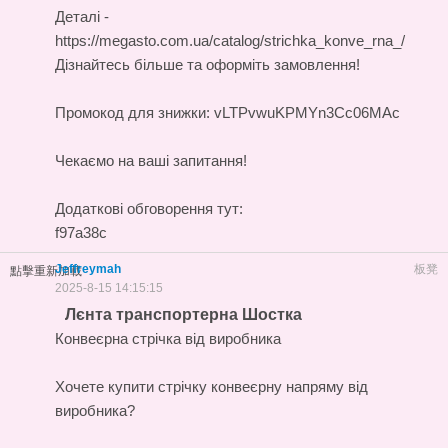
Деталі -
https://megasto.com.ua/catalog/strichka_konve_rna_/
Дізнайтесь більше та оформіть замовлення!
Промокод для знижки: vLTPvwuKPMYn3Cc06MAc
Чекаємо на ваші запитання!
Додаткові обговорення тут:
f97a38c
Jeffreymah
板凳
點擊重新加載
2025-8-15 14:15:15
Лєнта транспортерна Шостка
Конвеєрна стрічка від виробника
Хочете купити стрічку конвеєрну напряму від
виробника?