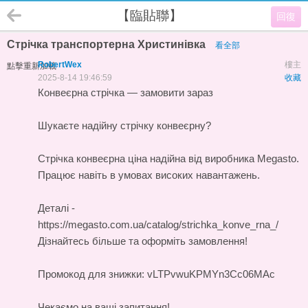
【臨貼聯】
回復
Стрічка транспортерна Христинівка
看全部
RobertWex
樓主
點擊重新加載
2025-8-14 19:46:59
收藏
Конвеєрна стрічка — замовити зараз
Шукаєте надійну стрічку конвеєрну?
Стрічка конвеєрна ціна
надійна від виробника Megasto.
Працює навіть в умовах високих навантажень.
Деталі -
https://megasto.com.ua/catalog/strichka_konve_rna_/
Дізнайтесь більше та оформіть замовлення!
Промокод для знижки: vLTPvwuKPMYn3Cc06MAc
Чекаємо на ваші запитання!