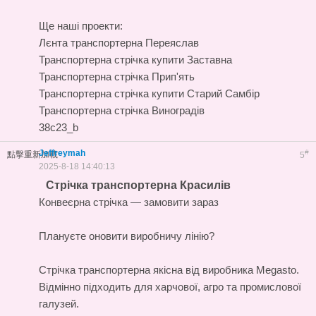
Ще наші проекти:
Лєнта транспортерна Переяслав
Транспортерна стрічка купити Заставна
Транспортерна стрічка Прип'ять
Транспортерна стрічка купити Старий Самбір
Транспортерна стрічка Виноградів
38c23_b
Jeffreymah
#
點擊重新加載
5
2025-8-18 14:40:13
Стрічка транспортерна Красилів
Конвеєрна стрічка — замовити зараз
Плануєте оновити виробничу лінію?
Стрічка транспортерна
якісна від виробника Megasto.
Відмінно підходить для харчової, агро та промислової
галузей.