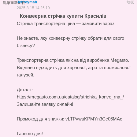
Jeffreymah
地板
點擊重新加載
2025-8-15 14:25:19
Конвеєрна стрічка купити Красилів
Стрічка транспортерна ціна — замовити зараз
Не знаєте, яку конвеєрну стрічку обрати для свого
бізнесу?
Транспортерна стрічка
якісна від виробника Megasto.
Відмінно підходить для харчової, агро та промислової
галузей.
Деталі -
https://megasto.com.ua/catalog/strichka_konve_rna_/
Залишайте заявку онлайн!
Промокод для знижки: vLTPvwuKPMYn3Cc06MAc
Гарного дня!