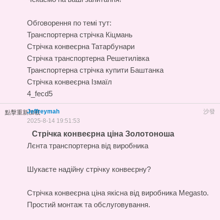
Обговорення по темі тут:
Транспортерна стрічка Кіцмань
Стрічка конвеєрна Татарбунари
Стрічка транспортерна Решетилівка
Транспортерна стрічка купити Баштанка
Стрічка конвеєрна Ізмаїл
4_fecd5
Jeffreymah
沙發
點擊重新加載
2025-8-14 19:51:53
Стрічка конвеєрна ціна Золотоноша
Лєнта транспортерна від виробника
Шукаєте надійну стрічку конвеєрну?
Стрічка конвеєрна ціна
якісна від виробника Megasto.
Простий монтаж та обслуговування.