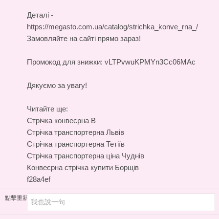
Деталі -
https://megasto.com.ua/catalog/strichka_konve_rna_/
Замовляйте на сайті прямо зараз!
Промокод для знижки: vLTPvwuKPMYn3Cc06MAc
Дякуємо за увагу!
Читайте ще:
Стрічка конвеєрна В
Стрічка транспортерна Львів
Стрічка транспортерна Тетіїв
Стрічка транспортерна ціна Чуднів
Конвеєрна стрічка купити Борщів
f28a4ef
點擊重新加載