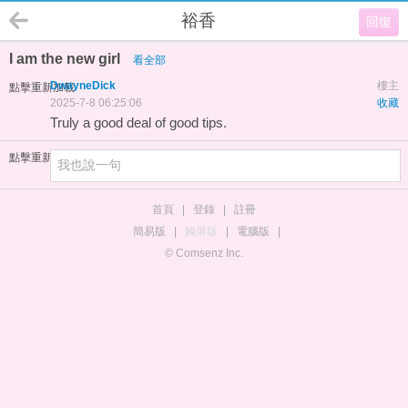
裕香
回復
I am the new girl
看全部
DwayneDick
樓主
點擊重新加載
2025-7-8 06:25:06
收藏
Truly a good deal of good tips.
點擊重新加載
首頁
|
登錄
|
註冊
簡易版
|
觸屏版
|
電腦版
|
© Comsenz Inc.