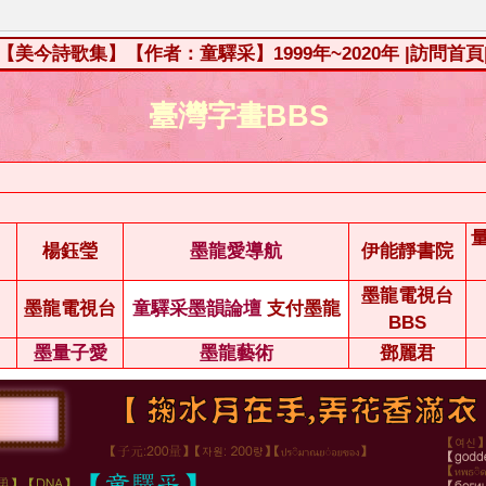
【美今詩歌集】【作者：童驛采】1999年~2020年
|訪問首頁
臺灣字畫BBS
楊鈺瑩
墨龍愛導航
伊能靜書院
墨龍電視台
墨龍電視台
童驛采墨韻論壇
支付墨龍
BBS
墨量子愛
墨龍藝術
鄧麗君