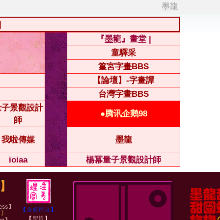
墨龍
|
『墨龍』畫堂 |
童驛采
篁宮字畫BBS
【論壇】-字畫譚
台灣字畫BBS
量子景觀設計
●腾讯企鹅98
師
我啦傳媒
墨龍
ioiaa
楊冪量子景觀設計師