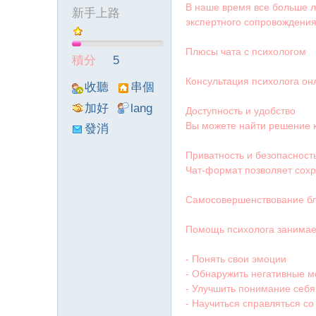
В наше время все больше 
新手上路
экспертного сопровождения
墨
Плюсы чата с психологом
積分
5
Консультация психолога он
收聽
串個
TA
門
加好
lang
Доступность и удобство
友
viewthre
Вы можете найти решение к
發消
ad_left_
息
Приватность и безопасност
poke}
Чат-формат позволяет сохр
聯
Самосовершенствование бл
Помощь психолога занимает
- Понять свои эмоции
- Обнаружить негативные 
- Улучшить понимание себя
- Научиться справляться со