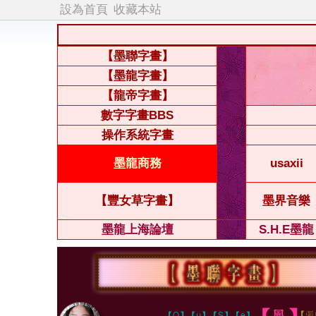
設為首頁
收藏本站
【墨聯字畫】
【墨龍字畫】
【龍帝字畫】
數字字畫BBS
操作系統字畫
墨龍商務
usaxii
【豐女草字畫】
墨界音樂
墨龍上海論壇
S.H.E墨龍