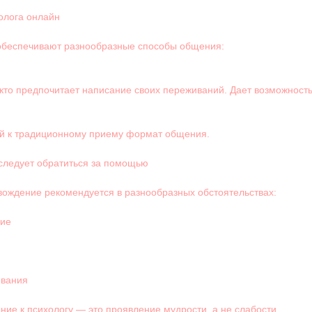
олога онлайн
беспечивают разнообразные способы общения:
 кто предпочитает написание своих переживаний. Дает возможност
 к традиционному приему формат общения.
 следует обратиться за помощью
ождение рекомендуется в разнообразных обстоятельствах:
ние
ивания
ние к психологу — это проявление мудрости, а не слабости.