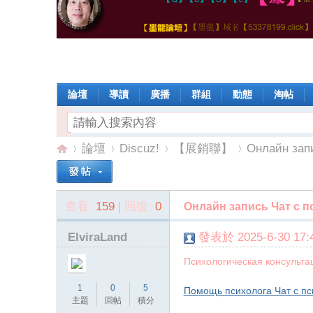
論壇
導讀
廣播
群組
動態
淘帖
論壇
Discuz!
【展銷聯】
Онлайн запи
查看:
159
|
回復:
0
Онлайн запись Чат с 
【
»
›
›
›
ElviraLand
發表於 2025-6-30 17:4
Психологическая консультац
1
0
5
Помощь психолога Чат с п
主題
回帖
積分