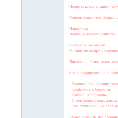
字
Процесс консультация псих
Современные платформы о
Переписка
Практичный метод для тех,
Виртуальные сессии
Максимально приближенный
畫
При каких обстоятельствах
Квалифицированное сопров
- Эмоциональное напряже
- Конфликты с близкими
- Кризисные периоды
- Стремление к переменам
】
- Экзистенциальные переж
Важно помнить, что обраще