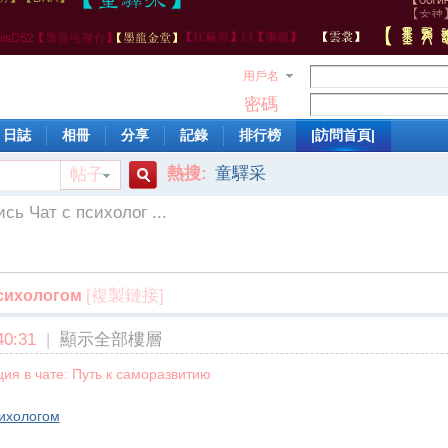
用戶名
密碼
日誌
相冊
分享
記錄
排行榜
|訪問首頁|
熱搜:
童驛采
帖子
搜
сь Чат с психолог ...
索
[複製鏈接]
психологом
0:31
|
顯示全部樓層
ия в чате: Путь к саморазвитию
сихологом