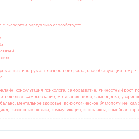
 с экспертом виртуально способствует:
и
бя
 связей
анов
временный инструмент личностного роста, способствующий тому, 
х.
онлайн, консультация психолога, саморазвитие, личностный рост, 
, отношения, самосознание, мотивация, цели, самооценка, уверенн
 баланс, ментальное здоровье, психологическое благополучие, сам
циал, жизненные навыки, коммуникация, конфликты, семейная тера