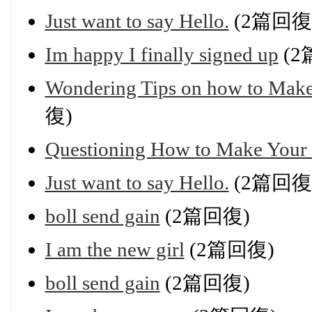
Just want to say Hello.
(2篇回復
Im happy I finally signed up
(2
Wondering Tips on how to Make
復)
Questioning How to Make Your 
Just want to say Hello.
(2篇回復
boll send gain
(2篇回復)
I am the new girl
(2篇回復)
boll send gain
(2篇回復)