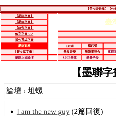
【美今詩歌集】【作者：
【墨聯字畫】
臺
【墨龍字畫】
【龍帝字畫】
數字字畫BBS
操作系統字畫
墨龍商務
usaxii
楊鈺瑩
【豐女草字畫】
墨界音樂
墨龍電視台
童驛
墨龍上海論壇
S.H.E墨龍
墨量子愛
【墨聯字畫】
論壇
› 坦螺
I am the new guy
(2篇回復)