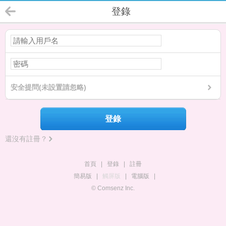
登錄
安全提問(未設置請忽略)
登錄
還沒有註冊？
首頁
|
登錄
|
註冊
簡易版
|
觸屏版
|
電腦版
|
© Comsenz Inc.