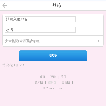
登錄
安全提問(未設置請忽略)
登錄
還沒有註冊？
首頁
|
登錄
|
註冊
簡易版
|
觸屏版
|
電腦版
|
© Comsenz Inc.