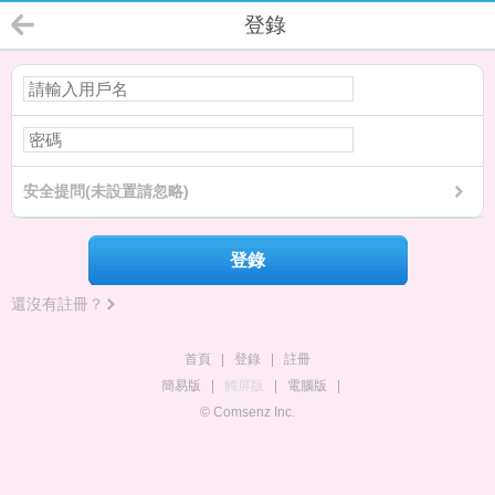
登錄
安全提問(未設置請忽略)
登錄
還沒有註冊？
首頁
|
登錄
|
註冊
簡易版
|
觸屏版
|
電腦版
|
© Comsenz Inc.