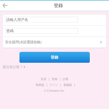
登錄
安全提問(未設置請忽略)
登錄
還沒有註冊？
首頁
|
登錄
|
註冊
簡易版
|
觸屏版
|
電腦版
|
© Comsenz Inc.