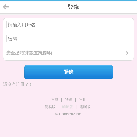
登錄
安全提問(未設置請忽略)
登錄
還沒有註冊？
首頁
|
登錄
|
註冊
簡易版
|
觸屏版
|
電腦版
|
© Comsenz Inc.