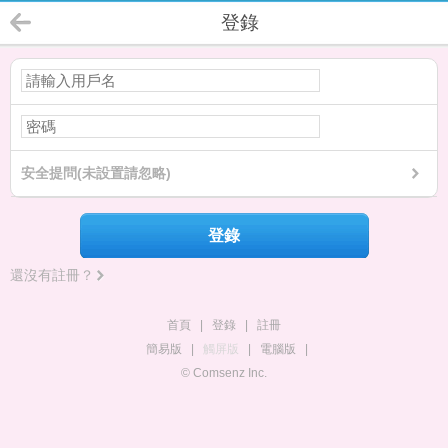
登錄
安全提問(未設置請忽略)
登錄
還沒有註冊？
首頁
|
登錄
|
註冊
簡易版
|
觸屏版
|
電腦版
|
© Comsenz Inc.