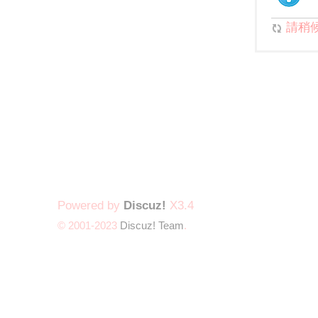
請稍候.
Powered by
Discuz!
X3.4
© 2001-2023
Discuz! Team
.