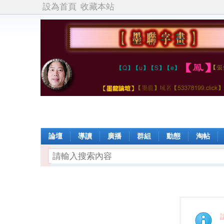
設為首頁
收藏本站
論壇
導讀
廣播
群組
動態
淘帖