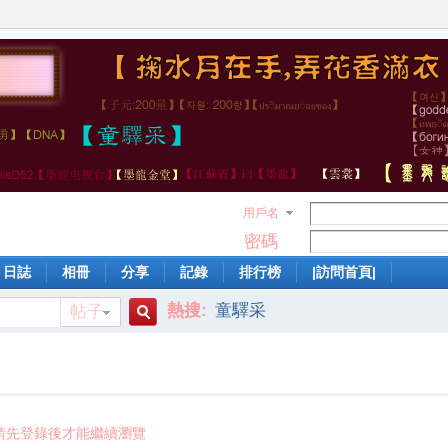
用戶名
密碼
日誌
相冊
分享
記錄
排行榜
|訪問首頁|
熱搜:
童驛采
帖子
搜
索
請先登錄後才能繼續瀏覽