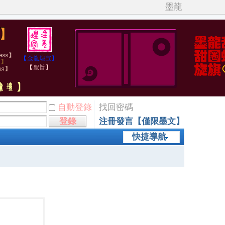
墨龍
自動登錄
找回密碼
登錄
注冊發言【僅限墨文】
快捷導航