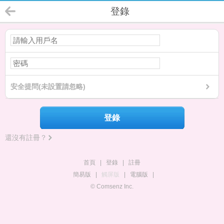
登錄
安全提問(未設置請忽略)
登錄
還沒有註冊？
首頁
|
登錄
|
註冊
簡易版
|
觸屏版
|
電腦版
|
© Comsenz Inc.