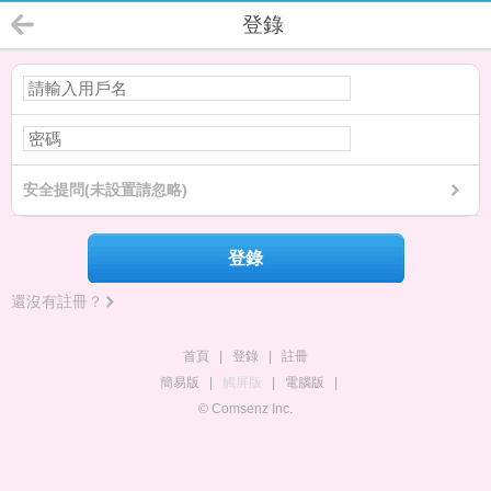
登錄
安全提問(未設置請忽略)
登錄
還沒有註冊？
首頁
|
登錄
|
註冊
簡易版
|
觸屏版
|
電腦版
|
© Comsenz Inc.