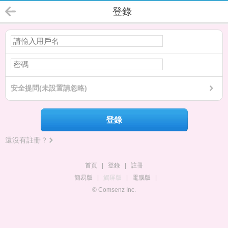
登錄
安全提問(未設置請忽略)
登錄
還沒有註冊？
首頁
|
登錄
|
註冊
簡易版
|
觸屏版
|
電腦版
|
© Comsenz Inc.