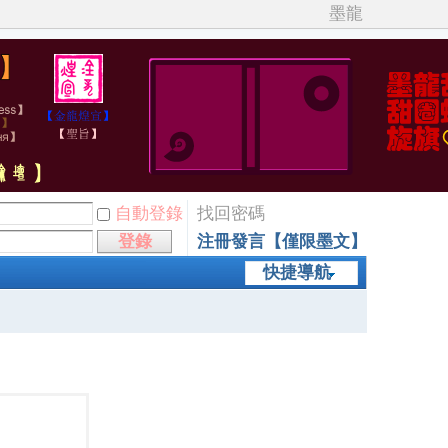
墨龍
自動登錄
找回密碼
登錄
注冊發言【僅限墨文】
快捷導航