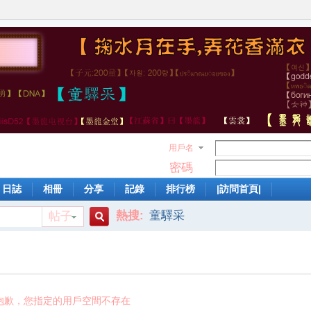
用戶名
密碼
日誌
相冊
分享
記錄
排行榜
|訪問首頁|
熱搜:
童驛采
帖子
搜
索
抱歉，您指定的用戶空間不存在