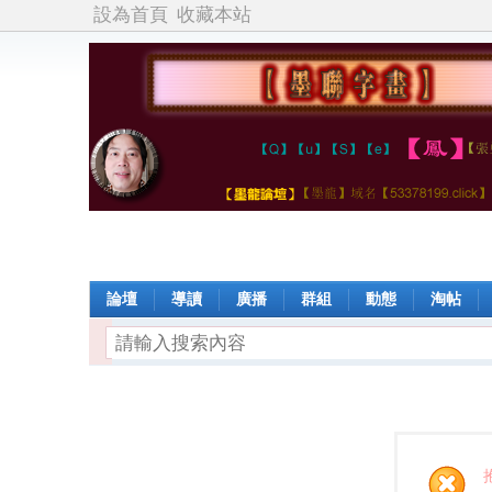
設為首頁
收藏本站
論壇
導讀
廣播
群組
動態
淘帖