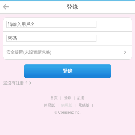
登錄
安全提問(未設置請忽略)
登錄
還沒有註冊？
首頁
|
登錄
|
註冊
簡易版
|
觸屏版
|
電腦版
|
© Comsenz Inc.