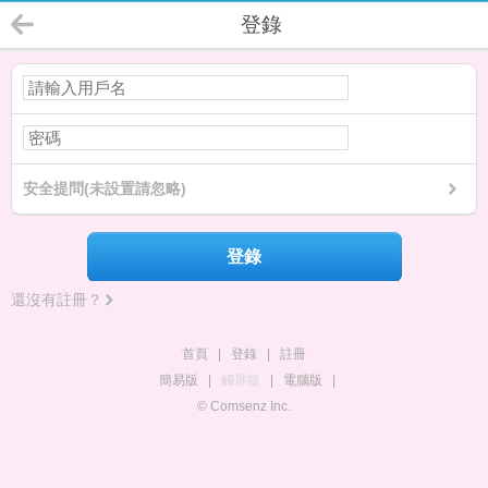
登錄
安全提問(未設置請忽略)
登錄
還沒有註冊？
首頁
|
登錄
|
註冊
簡易版
|
觸屏版
|
電腦版
|
© Comsenz Inc.