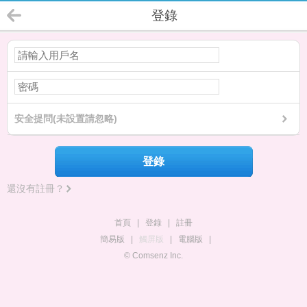
登錄
安全提問(未設置請忽略)
登錄
還沒有註冊？
首頁
|
登錄
|
註冊
簡易版
|
觸屏版
|
電腦版
|
© Comsenz Inc.