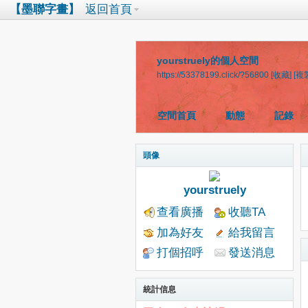
【墨聯字畫】
返回首頁
yourstruely的個人空間
https://53378199.click/?56800
[收藏]
[複
空間首頁
動態
記錄
頭像
yourstruely
查看廣播
收聽TA
加為好友
給我留言
打個招呼
發送消息
統計信息