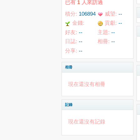
已有
1
人來訪過
積分:
106894
威望:
--
金錢:
貢獻:
--
53481
好友:
--
主題:
--
日誌:
--
相冊:
--
分享:
--
相冊
現在還沒有相冊
記錄
現在還沒有記錄