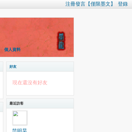
注冊發言【僅限墨文】
登錄
個人資料
好友
現在還沒有好友
最近訪客
范明昊