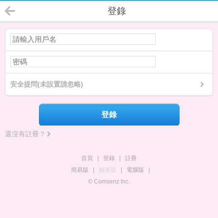
登錄
安全提問(未設置請忽略)
登錄
還沒有註冊？
首頁
|
登錄
|
註冊
簡易版
|
觸屏版
|
電腦版
|
© Comsenz Inc.