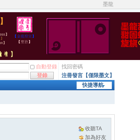
墨龍
自動登錄
找回密碼
登錄
注冊發言【僅限墨文】
快捷導航
收聽TA
加為好友