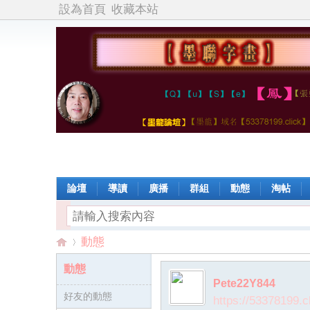
設為首頁
收藏本站
論壇
導讀
廣播
群組
動態
淘帖
動態
動態
Pete22Y844
好友的動態
【
›
https://53378199.c