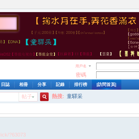
用戶名
密碼
日誌
相冊
分享
記錄
排行榜
|訪問首頁|
熱搜:
童驛采
帖子
搜
索
lick/?63073