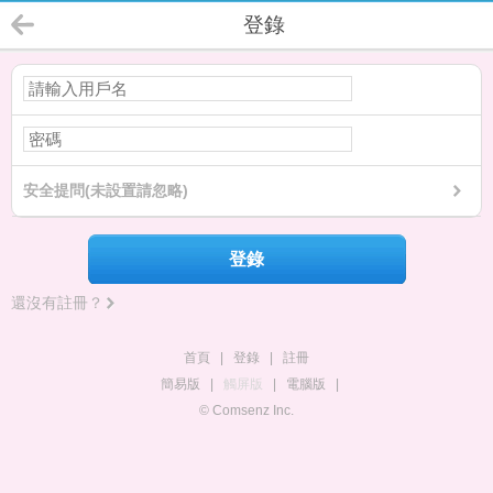
登錄
安全提問(未設置請忽略)
登錄
還沒有註冊？
首頁
|
登錄
|
註冊
簡易版
|
觸屏版
|
電腦版
|
© Comsenz Inc.