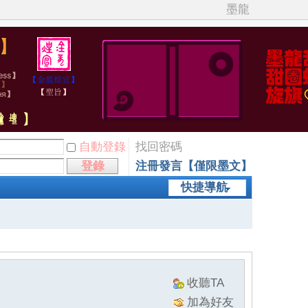
墨龍
自動登錄
找回密碼
登錄
注冊發言【僅限墨文】
快捷導航
收聽TA
加為好友