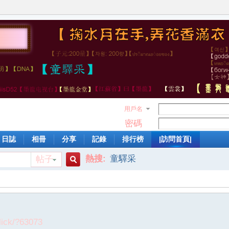
用戶名
密碼
日誌
相冊
分享
記錄
排行榜
|訪問首頁|
熱搜:
童驛采
帖子
搜
索
lick/?63073