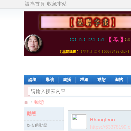
設為首頁
收藏本站
論壇
導讀
廣播
群組
動態
淘帖
動態
動態
Hhangfeno
好友的動態
【
›
https://53378199.c