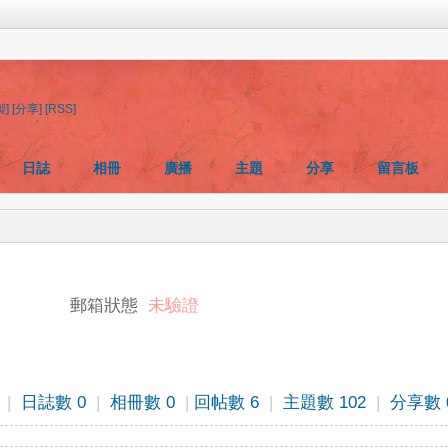
製]
[分享]
[RSS]
日誌
相冊
廣播
主題
分享
留言板
郵箱狀態
未驗證
|
日誌數 0
|
相冊數 0
|
回帖數 6
|
主題數 102
|
分享數 