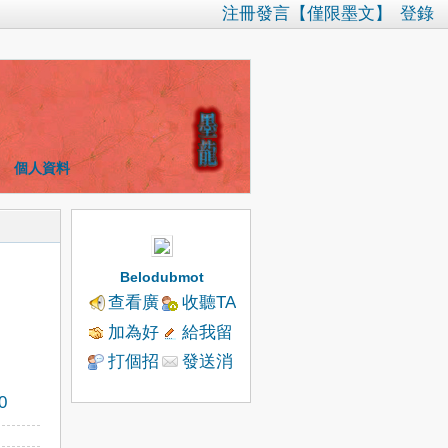
注冊發言【僅限墨文】
登錄
個人資料
Belodubmot
查看廣
收聽TA
播
加為好
給我留
友
言
打個招
發送消
呼
息
0