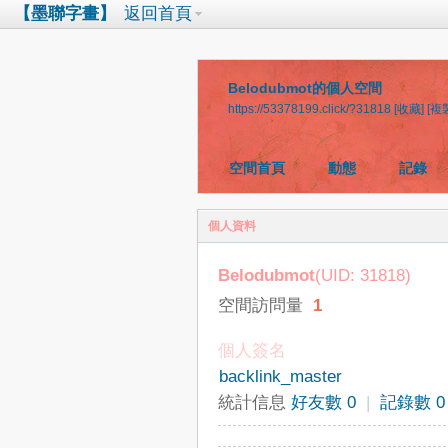
【墨聯字畫】
返回首頁
Belodubmot的個人空間
https://53378199.click/?31818
[收藏]
[複
空間首頁
動態
記錄
個人資料
Belodubmot
(UID: 31818)
空間訪問量
1
個人簽名
backlink_master
統計信息
好友數 0
|
記錄數 0