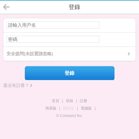
登錄
安全提問(未設置請忽略)
登錄
還沒有註冊？
首頁
|
登錄
|
註冊
簡易版
|
觸屏版
|
電腦版
|
© Comsenz Inc.