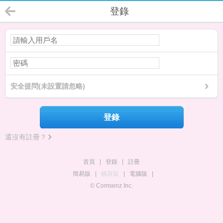
登錄
安全提問(未設置請忽略)
登錄
還沒有註冊？
首頁
|
登錄
|
註冊
簡易版
|
觸屏版
|
電腦版
|
© Comsenz Inc.