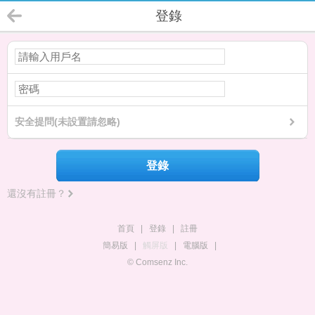
登錄
安全提問(未設置請忽略)
登錄
還沒有註冊？
首頁
|
登錄
|
註冊
簡易版
|
觸屏版
|
電腦版
|
© Comsenz Inc.