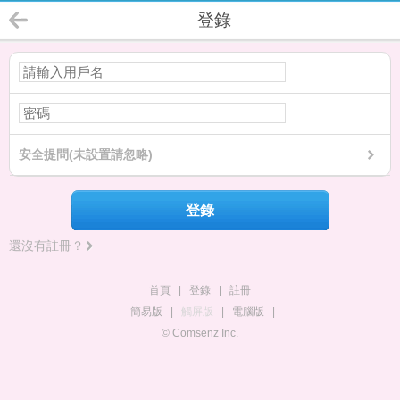
登錄
安全提問(未設置請忽略)
登錄
還沒有註冊？
首頁
|
登錄
|
註冊
簡易版
|
觸屏版
|
電腦版
|
© Comsenz Inc.