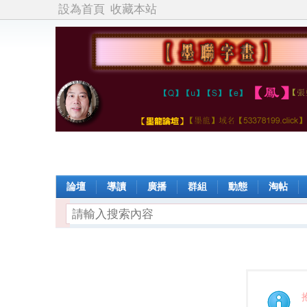
設為首頁
收藏本站
論壇
導讀
廣播
群組
動態
淘帖