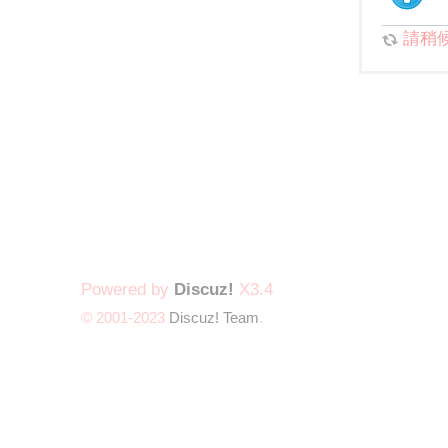
請稍候.
Powered by
Discuz!
X3.4
© 2001-2023
Discuz! Team
.