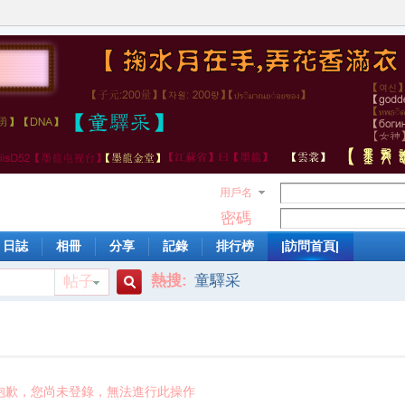
用戶名
密碼
日誌
相冊
分享
記錄
排行榜
|訪問首頁|
熱搜:
童驛采
帖子
搜
索
抱歉，您尚未登錄，無法進行此操作