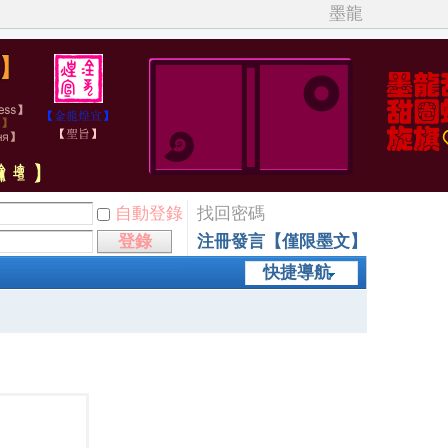
墨龍
自動登錄
找回密碼
登錄
注冊發言【僅限墨文】
快捷導航