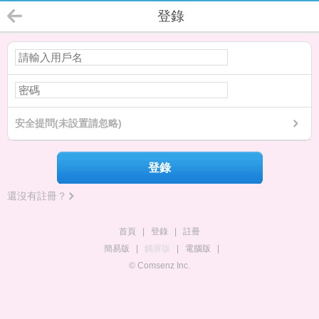
登錄
安全提問(未設置請忽略)
登錄
還沒有註冊？
首頁
|
登錄
|
註冊
簡易版
|
觸屏版
|
電腦版
|
© Comsenz Inc.