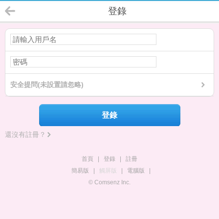
登錄
安全提問(未設置請忽略)
登錄
還沒有註冊？
首頁
|
登錄
|
註冊
簡易版
|
觸屏版
|
電腦版
|
© Comsenz Inc.