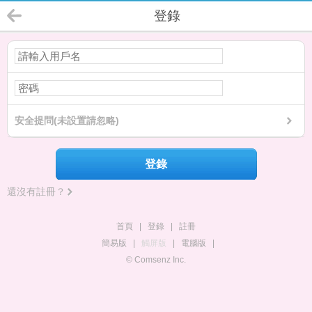
登錄
安全提問(未設置請忽略)
登錄
還沒有註冊？
首頁
|
登錄
|
註冊
簡易版
|
觸屏版
|
電腦版
|
© Comsenz Inc.