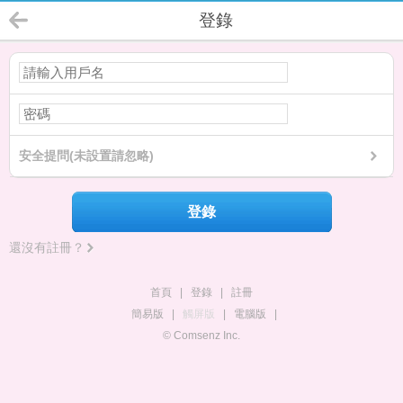
登錄
安全提問(未設置請忽略)
登錄
還沒有註冊？
首頁
|
登錄
|
註冊
簡易版
|
觸屏版
|
電腦版
|
© Comsenz Inc.