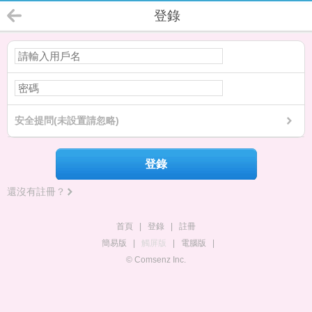
登錄
安全提問(未設置請忽略)
登錄
還沒有註冊？
首頁
|
登錄
|
註冊
簡易版
|
觸屏版
|
電腦版
|
© Comsenz Inc.