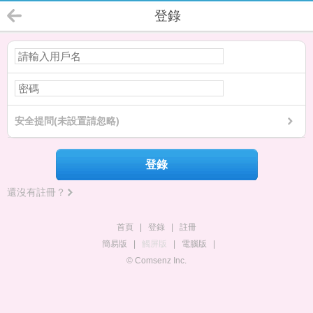
登錄
安全提問(未設置請忽略)
登錄
還沒有註冊？
首頁
|
登錄
|
註冊
簡易版
|
觸屏版
|
電腦版
|
© Comsenz Inc.