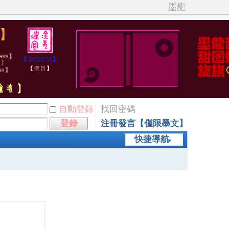
墨龍
自動登錄
找回密碼
登錄
注冊發言【僅限墨文】
快捷導航