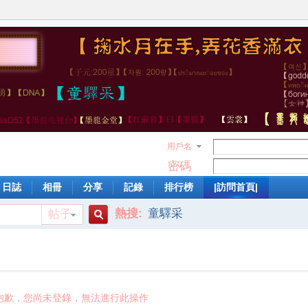
用戶名
密碼
日誌
相冊
分享
記錄
排行榜
|訪問首頁|
熱搜:
童驛采
帖子
搜
索
抱歉，您尚未登錄，無法進行此操作