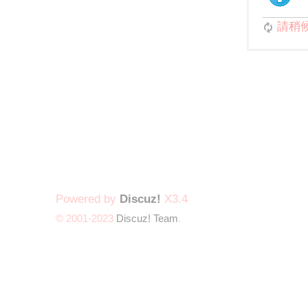
請稍候.
Powered by
Discuz!
X3.4
© 2001-2023
Discuz! Team
.