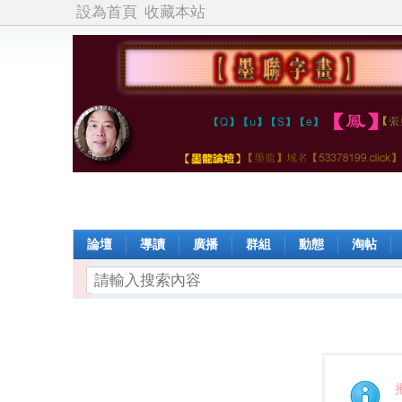
設為首頁
收藏本站
論壇
導讀
廣播
群組
動態
淘帖