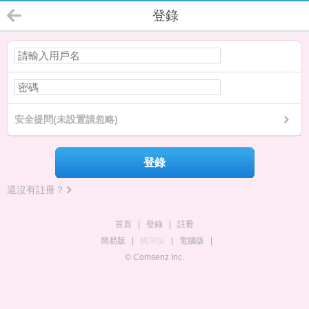
登錄
安全提問(未設置請忽略)
登錄
還沒有註冊？
首頁
|
登錄
|
註冊
簡易版
|
觸屏版
|
電腦版
|
© Comsenz Inc.