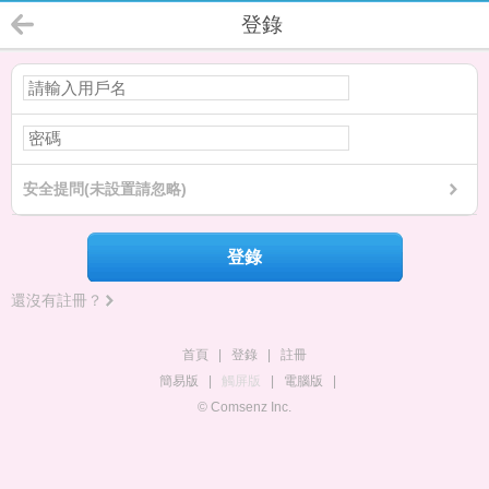
登錄
安全提問(未設置請忽略)
登錄
還沒有註冊？
首頁
|
登錄
|
註冊
簡易版
|
觸屏版
|
電腦版
|
© Comsenz Inc.