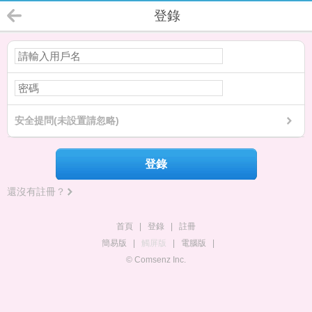
登錄
安全提問(未設置請忽略)
登錄
還沒有註冊？
首頁
|
登錄
|
註冊
簡易版
|
觸屏版
|
電腦版
|
© Comsenz Inc.