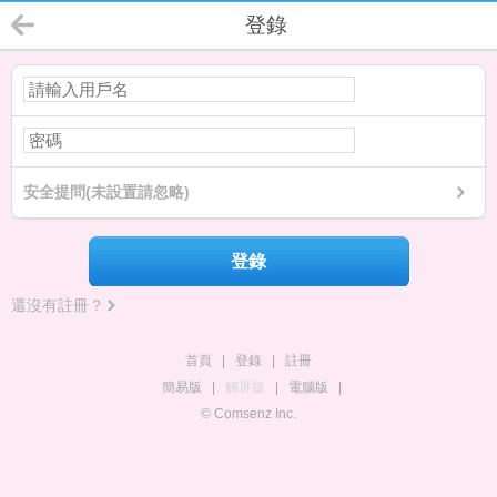
登錄
安全提問(未設置請忽略)
登錄
還沒有註冊？
首頁
|
登錄
|
註冊
簡易版
|
觸屏版
|
電腦版
|
© Comsenz Inc.