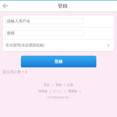
登錄
安全提問(未設置請忽略)
登錄
還沒有註冊？
首頁
|
登錄
|
註冊
簡易版
|
觸屏版
|
電腦版
|
© Comsenz Inc.